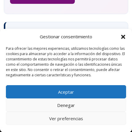
Explora el mapa completo de
Gestionar consentimiento
soluciones
Para ofrecer las mejores experiencias, utilizamos tecnologías como las
Esta página forma parte del sistema de inteligencia de
cookies para almacenar y/o acceder a la información del dispositivo. El
medios de MMI Analytics: seguimiento, clipping, alertas,
consentimiento de estas tecnologías nos permitirá procesar datos
como el comportamiento de navegación o las identificaciones únicas
impacto, escucha social, informes y metodología.
en este sitio. No consentir o retirar el consentimiento, puede afectar
negativamente a ciertas características y funciones.
Ver soluciones
Aceptar
Denegar
Diseñado por
Elegant Themes
| Desarrollado por
Ver preferencias
WordPress