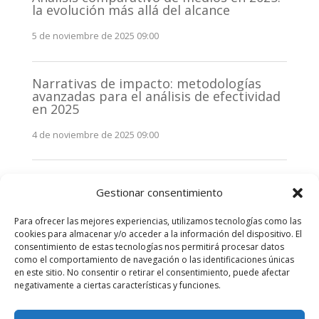
la evolución más allá del alcance
5 de noviembre de 2025 09:00
Narrativas de impacto: metodologías
avanzadas para el análisis de efectividad
en 2025
4 de noviembre de 2025 09:00
Monitorización estratégica de
Gestionar consentimiento
stakeholders en 2025: La clave de la
efectividad comunicativa
Para ofrecer las mejores experiencias, utilizamos tecnologías como las
3 de noviembre de 2025 09:00
cookies para almacenar y/o acceder a la información del dispositivo. El
consentimiento de estas tecnologías nos permitirá procesar datos
como el comportamiento de navegación o las identificaciones únicas
Comentarios recientes
en este sitio. No consentir o retirar el consentimiento, puede afectar
negativamente a ciertas características y funciones.
No hay comentarios que mostrar.