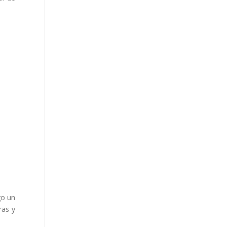
go un
ras y