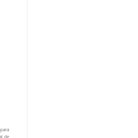
 para
al de