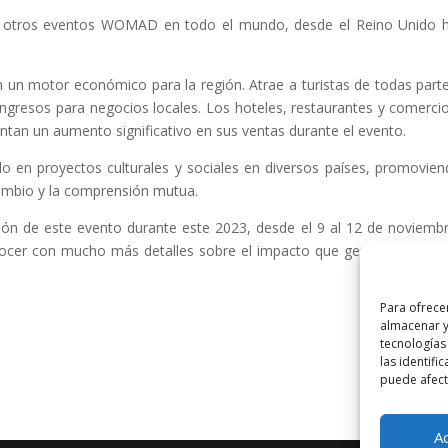
 de otros eventos WOMAD en todo el mundo, desde el Reino Unido 
n un motor económico para la región. Atrae a turistas de todas parte
a ingresos para negocios locales. Los hoteles, restaurantes y comerci
mentan un aumento significativo en sus ventas durante el evento.
en proyectos culturales y sociales en diversos países, promovien
cambio y la comprensión mutua.
ación de este evento durante este 2023, desde el 9 al 12 de noviemb
nocer con mucho más detalles sobre el impacto que generó en el 
Para ofrece
almacenar y
tecnologías
las identifi
puede afecta
A