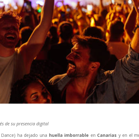
s de su presencia digital
d Dance) ha dejado una
huella
imborrable
en
Canarias
y en el m