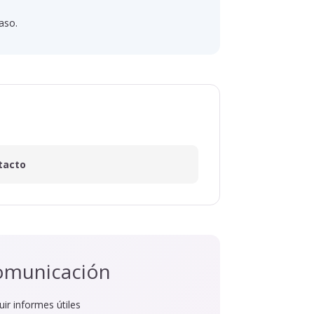
caso.
tacto
comunicación
ir informes útiles