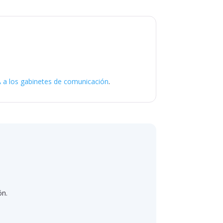
IA a los gabinetes de comunicación
.
ón.