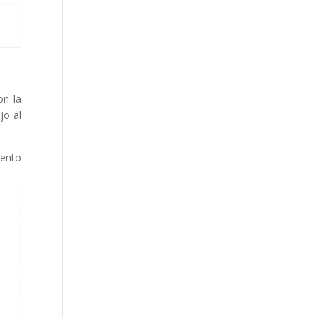
on la
jo al
vento