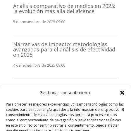
Análisis comparativo de medios en 2025:
la evolución más allá del alcance
5 de noviembre de 2025 09:00
Narrativas de impacto: metodologías
avanzadas para el análisis de efectividad
en 2025
4 de noviembre de 2025 09:00
Monitorización estratégica de
Gestionar consentimiento
stakeholders en 2025: La clave de la
efectividad comunicativa
Para ofrecer las mejores experiencias, utilizamos tecnologías como las
3 de noviembre de 2025 09:00
cookies para almacenar y/o acceder a la información del dispositivo. El
consentimiento de estas tecnologías nos permitirá procesar datos
como el comportamiento de navegación o las identificaciones únicas
Comentarios recientes
en este sitio. No consentir o retirar el consentimiento, puede afectar
negativamente a ciertas características y funciones.