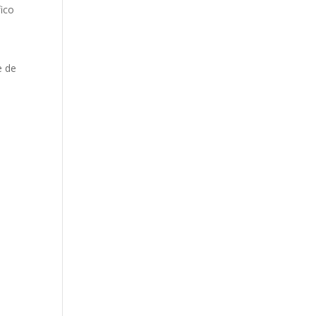
fico
e de