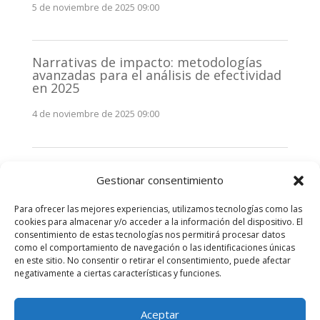
5 de noviembre de 2025 09:00
Narrativas de impacto: metodologías
avanzadas para el análisis de efectividad
en 2025
4 de noviembre de 2025 09:00
Monitorización estratégica de
Gestionar consentimiento
stakeholders en 2025: La clave de la
efectividad comunicativa
Para ofrecer las mejores experiencias, utilizamos tecnologías como las
3 de noviembre de 2025 09:00
cookies para almacenar y/o acceder a la información del dispositivo. El
consentimiento de estas tecnologías nos permitirá procesar datos
como el comportamiento de navegación o las identificaciones únicas
Comentarios recientes
en este sitio. No consentir o retirar el consentimiento, puede afectar
negativamente a ciertas características y funciones.
No hay comentarios que mostrar.
Aceptar