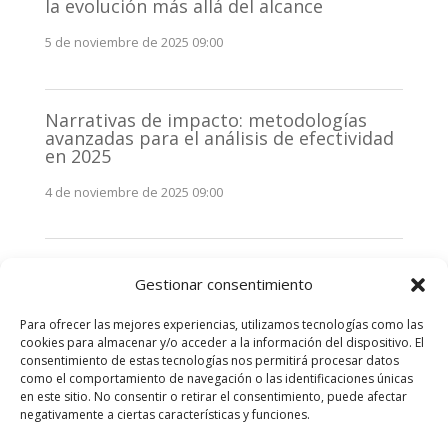
la evolución más allá del alcance
5 de noviembre de 2025 09:00
Narrativas de impacto: metodologías
avanzadas para el análisis de efectividad
en 2025
4 de noviembre de 2025 09:00
Monitorización estratégica de
Gestionar consentimiento
stakeholders en 2025: La clave de la
efectividad comunicativa
Para ofrecer las mejores experiencias, utilizamos tecnologías como las
3 de noviembre de 2025 09:00
cookies para almacenar y/o acceder a la información del dispositivo. El
consentimiento de estas tecnologías nos permitirá procesar datos
como el comportamiento de navegación o las identificaciones únicas
Comentarios recientes
en este sitio. No consentir o retirar el consentimiento, puede afectar
negativamente a ciertas características y funciones.
No hay comentarios que mostrar.