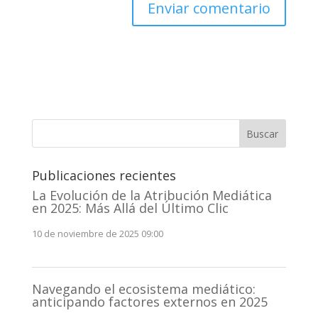
A
l
t
e
r
n
Buscar
a
t
Publicaciones recientes
i
v
La Evolución de la Atribución Mediática
en 2025: Más Allá del Último Clic
e
:
10 de noviembre de 2025 09:00
Navegando el ecosistema mediático:
anticipando factores externos en 2025