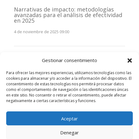
Narrativas de impacto: metodologías
avanzadas para el análisis de efectividad
en 2025
4 de noviembre de 2025 09:00
Monitorización estratégica de
Gestionar consentimiento
stakeholders en 2025: La clave de la
efectividad comunicativa
Para ofrecer las mejores experiencias, utilizamos tecnologías como las
3 de noviembre de 2025 09:00
cookies para almacenar y/o acceder a la información del dispositivo. El
consentimiento de estas tecnologías nos permitirá procesar datos
como el comportamiento de navegación o las identificaciones únicas
Comentarios recientes
en este sitio. No consentir o retirar el consentimiento, puede afectar
negativamente a ciertas características y funciones.
No hay comentarios que mostrar.
Aceptar
Denegar