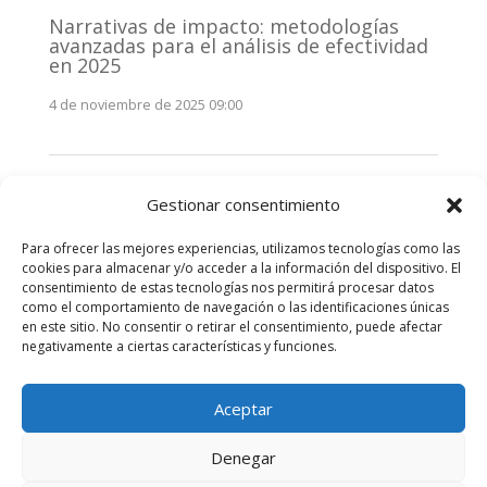
Narrativas de impacto: metodologías
avanzadas para el análisis de efectividad
en 2025
4 de noviembre de 2025 09:00
Monitorización estratégica de
Gestionar consentimiento
stakeholders en 2025: La clave de la
efectividad comunicativa
Para ofrecer las mejores experiencias, utilizamos tecnologías como las
3 de noviembre de 2025 09:00
cookies para almacenar y/o acceder a la información del dispositivo. El
consentimiento de estas tecnologías nos permitirá procesar datos
como el comportamiento de navegación o las identificaciones únicas
Comentarios recientes
en este sitio. No consentir o retirar el consentimiento, puede afectar
negativamente a ciertas características y funciones.
No hay comentarios que mostrar.
Aceptar
Denegar