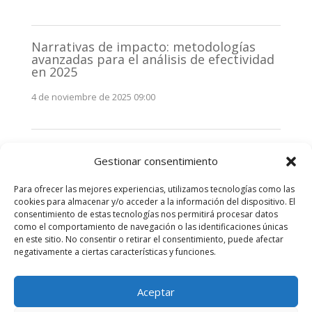
Narrativas de impacto: metodologías
avanzadas para el análisis de efectividad
en 2025
4 de noviembre de 2025 09:00
Monitorización estratégica de
Gestionar consentimiento
stakeholders en 2025: La clave de la
efectividad comunicativa
Para ofrecer las mejores experiencias, utilizamos tecnologías como las
3 de noviembre de 2025 09:00
cookies para almacenar y/o acceder a la información del dispositivo. El
consentimiento de estas tecnologías nos permitirá procesar datos
como el comportamiento de navegación o las identificaciones únicas
Comentarios recientes
en este sitio. No consentir o retirar el consentimiento, puede afectar
negativamente a ciertas características y funciones.
No hay comentarios que mostrar.
Aceptar