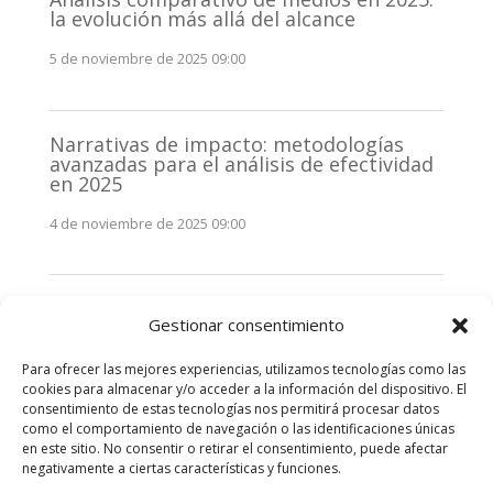
la evolución más allá del alcance
5 de noviembre de 2025 09:00
Narrativas de impacto: metodologías
avanzadas para el análisis de efectividad
en 2025
4 de noviembre de 2025 09:00
Monitorización estratégica de
Gestionar consentimiento
stakeholders en 2025: La clave de la
efectividad comunicativa
Para ofrecer las mejores experiencias, utilizamos tecnologías como las
3 de noviembre de 2025 09:00
cookies para almacenar y/o acceder a la información del dispositivo. El
consentimiento de estas tecnologías nos permitirá procesar datos
como el comportamiento de navegación o las identificaciones únicas
Comentarios recientes
en este sitio. No consentir o retirar el consentimiento, puede afectar
negativamente a ciertas características y funciones.
No hay comentarios que mostrar.