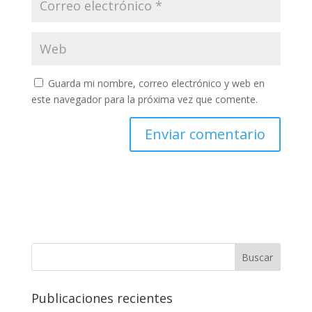
Guarda mi nombre, correo electrónico y web en
este navegador para la próxima vez que comente.
A
l
t
e
r
n
Buscar
a
t
Publicaciones recientes
i