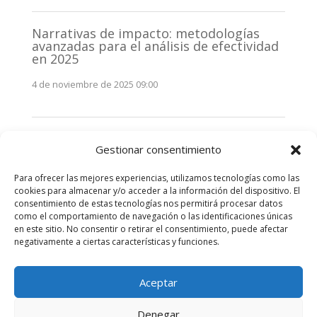
Narrativas de impacto: metodologías
avanzadas para el análisis de efectividad
en 2025
4 de noviembre de 2025 09:00
Monitorización estratégica de
Gestionar consentimiento
stakeholders en 2025: La clave de la
efectividad comunicativa
Para ofrecer las mejores experiencias, utilizamos tecnologías como las
3 de noviembre de 2025 09:00
cookies para almacenar y/o acceder a la información del dispositivo. El
consentimiento de estas tecnologías nos permitirá procesar datos
como el comportamiento de navegación o las identificaciones únicas
Comentarios recientes
en este sitio. No consentir o retirar el consentimiento, puede afectar
negativamente a ciertas características y funciones.
No hay comentarios que mostrar.
Aceptar
Denegar