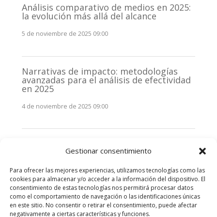
Análisis comparativo de medios en 2025:
la evolución más allá del alcance
5 de noviembre de 2025 09:00
Narrativas de impacto: metodologías
avanzadas para el análisis de efectividad
en 2025
4 de noviembre de 2025 09:00
Monitorización estratégica de
Gestionar consentimiento
stakeholders en 2025: La clave de la
efectividad comunicativa
Para ofrecer las mejores experiencias, utilizamos tecnologías como las
3 de noviembre de 2025 09:00
cookies para almacenar y/o acceder a la información del dispositivo. El
consentimiento de estas tecnologías nos permitirá procesar datos
como el comportamiento de navegación o las identificaciones únicas
Comentarios recientes
en este sitio. No consentir o retirar el consentimiento, puede afectar
negativamente a ciertas características y funciones.