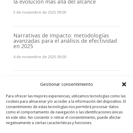
la evolución más allá del alcance
5 de noviembre de 2025 09:00
Narrativas de impacto: metodologías
avanzadas para el análisis de efectividad
en 2025
4 de noviembre de 2025 09:00
Monitorización estratégica de
Gestionar consentimiento
stakeholders en 2025: La clave de la
efectividad comunicativa
Para ofrecer las mejores experiencias, utilizamos tecnologías como las
3 de noviembre de 2025 09:00
cookies para almacenar y/o acceder a la información del dispositivo. El
consentimiento de estas tecnologías nos permitirá procesar datos
como el comportamiento de navegación o las identificaciones únicas
Comentarios recientes
en este sitio. No consentir o retirar el consentimiento, puede afectar
negativamente a ciertas características y funciones.
No hay comentarios que mostrar.