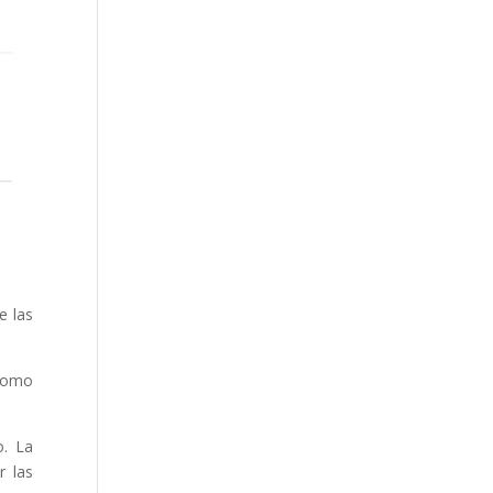
e las
 como
o. La
r las