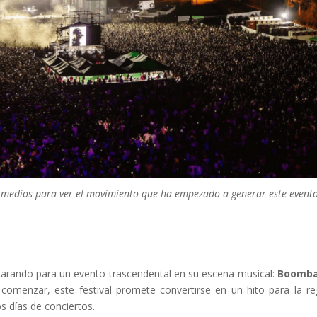
e medios para ver el movimiento que ha empezado a generar este event
reparando para un evento trascendental en su escena musical:
Boomba
comenzar, este festival promete convertirse en un hito para la re
 días de conciertos.