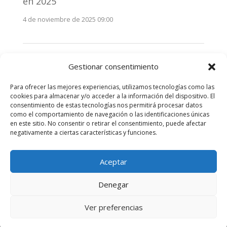
en 2025
4 de noviembre de 2025 09:00
Monitorización estratégica de
Gestionar consentimiento
stakeholders en 2025: La clave de la
efectividad comunicativa
Para ofrecer las mejores experiencias, utilizamos tecnologías como las
3 de noviembre de 2025 09:00
cookies para almacenar y/o acceder a la información del dispositivo. El
consentimiento de estas tecnologías nos permitirá procesar datos
como el comportamiento de navegación o las identificaciones únicas
Comentarios recientes
en este sitio. No consentir o retirar el consentimiento, puede afectar
negativamente a ciertas características y funciones.
No hay comentarios que mostrar.
Aceptar
Denegar
Diseñado por
Elegant Themes
| Desarrollado por
Ver preferencias
WordPress