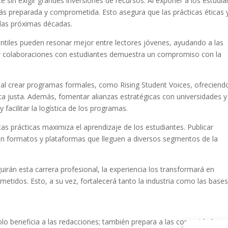
te sin exigir grandes inversiones de recursos. Al exponer a los estudi
más preparada y comprometida. Esto asegura que las prácticas éticas y
las próximas décadas.
antiles pueden resonar mejor entre lectores jóvenes, ayudando a las
r colaboraciones con estudiantes demuestra un compromiso con la
ial crear programas formales, como Rising Student Voices, ofreciend
a justa. Además, fomentar alianzas estratégicas con universidades y
 facilitar la logística de los programas.
as prácticas maximiza el aprendizaje de los estudiantes. Publicar
 en formatos y plataformas que lleguen a diversos segmentos de la
guirán esta carrera profesional, la experiencia los transformará en
etidos. Esto, a su vez, fortalecerá tanto la industria como las base
solo beneficia a las redacciones; también prepara a las comunidades p