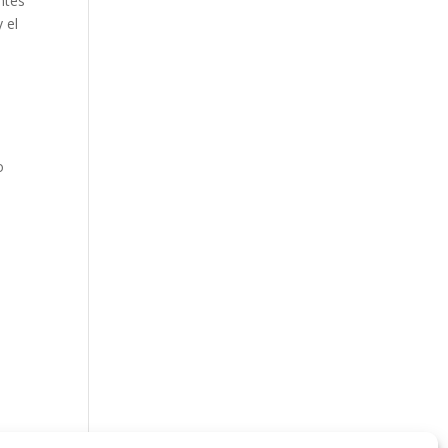
antes
 el
o
s
ara