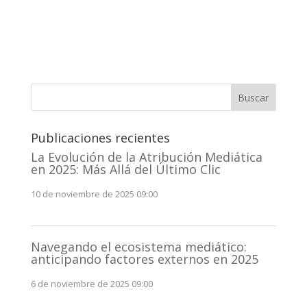
A
l
t
e
r
n
Buscar
a
t
Publicaciones recientes
i
v
La Evolución de la Atribución Mediática
en 2025: Más Allá del Último Clic
e
:
10 de noviembre de 2025 09:00
Navegando el ecosistema mediático:
anticipando factores externos en 2025
6 de noviembre de 2025 09:00