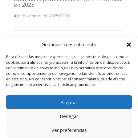
en 2025
4 de noviembre de 2025 09:00
Monitorización estratégica de
Gestionar consentimiento
stakeholders en 2025: La clave de la
efectividad comunicativa
Para ofrecer las mejores experiencias, utilizamos tecnologías como las
3 de noviembre de 2025 09:00
cookies para almacenar y/o acceder a la información del dispositivo. El
consentimiento de estas tecnologías nos permitirá procesar datos
como el comportamiento de navegación o las identificaciones únicas
Comentarios recientes
en este sitio. No consentir o retirar el consentimiento, puede afectar
negativamente a ciertas características y funciones.
No hay comentarios que mostrar.
Aceptar
Denegar
Diseñado por
Elegant Themes
| Desarrollado por
Ver preferencias
WordPress