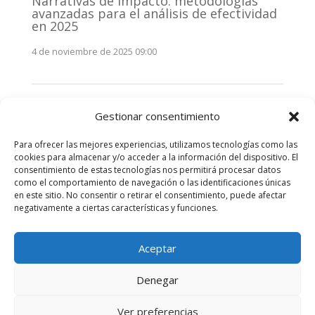
Narrativas de impacto: metodologías
avanzadas para el análisis de efectividad
en 2025
4 de noviembre de 2025 09:00
Monitorización estratégica de
Gestionar consentimiento
stakeholders en 2025: La clave de la
efectividad comunicativa
Para ofrecer las mejores experiencias, utilizamos tecnologías como las
3 de noviembre de 2025 09:00
cookies para almacenar y/o acceder a la información del dispositivo. El
consentimiento de estas tecnologías nos permitirá procesar datos
como el comportamiento de navegación o las identificaciones únicas
Comentarios recientes
en este sitio. No consentir o retirar el consentimiento, puede afectar
negativamente a ciertas características y funciones.
No hay comentarios que mostrar.
Aceptar
Denegar
Diseñado por
Elegant Themes
| Desarrollado por
Ver preferencias