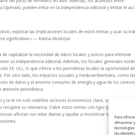
arte del juicio de remedios en abril. Además, los acuerdos entre
 OpenaAI, pueden influir en la independencia editorial y limitar el ac
obvio, explorar las implicaciones locales de estos temas y usar su tr
a significativa.» — Karina Montoya
de capitalizar la necesidad de datos locales y únicos para entrenar
ter su independencia editorial. Además, los fiscales generales está
do EE. UU., lo que ofrece a los periodistas locales la oportunidad d
s. Por otro lado, los impactos sociales y medioambientales, como la
adores de datos y el enorme consumo de energía y agua de los centro
 atención periodística.
io y la IA no solo redefine sectores económicos clave, sino que tamb
o recupere su relevancia. Cubrir estos temas con rigor puede mostrar
resas afectan sus vidas diarias y ayudar a reconstruir la confianza e
Para ofrece
tuciones.
almacenar y
tecnologías
las identifi