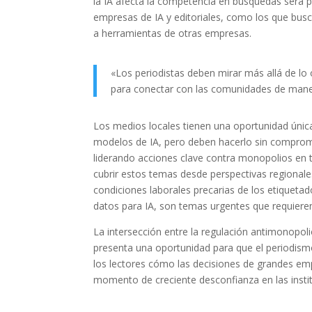
la IA afecta la competencia en búsquedas será p
empresas de IA y editoriales, como los que busca
a herramientas de otras empresas.
«Los periodistas deben mirar más allá de lo 
para conectar con las comunidades de maner
Los medios locales tienen una oportunidad única 
modelos de IA, pero deben hacerlo sin comprome
liderando acciones clave contra monopolios en to
cubrir estos temas desde perspectivas regionale
condiciones laborales precarias de los etiquet
datos para IA, son temas urgentes que requieren
La intersección entre la regulación antimonopol
presenta una oportunidad para que el periodism
los lectores cómo las decisiones de grandes emp
momento de creciente desconfianza en las insti