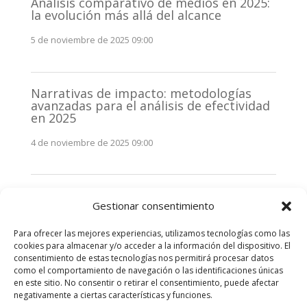
Análisis comparativo de medios en 2025:
la evolución más allá del alcance
5 de noviembre de 2025 09:00
Narrativas de impacto: metodologías
avanzadas para el análisis de efectividad
en 2025
4 de noviembre de 2025 09:00
Monitorización estratégica de
Gestionar consentimiento
stakeholders en 2025: La clave de la
efectividad comunicativa
Para ofrecer las mejores experiencias, utilizamos tecnologías como las
3 de noviembre de 2025 09:00
cookies para almacenar y/o acceder a la información del dispositivo. El
consentimiento de estas tecnologías nos permitirá procesar datos
como el comportamiento de navegación o las identificaciones únicas
Comentarios recientes
en este sitio. No consentir o retirar el consentimiento, puede afectar
negativamente a ciertas características y funciones.
No hay comentarios que mostrar.