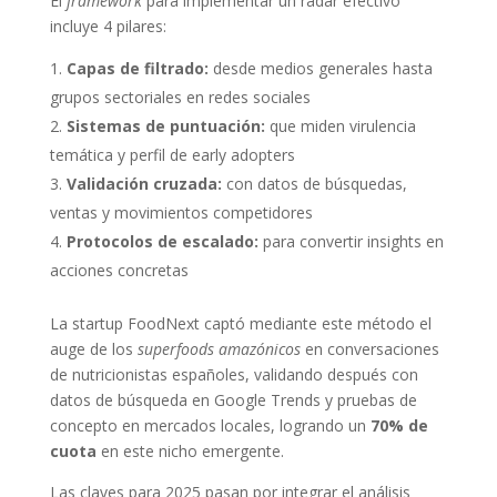
El
framework
para implementar un radar efectivo
incluye 4 pilares:
Capas de filtrado:
desde medios generales hasta
grupos sectoriales en redes sociales
Sistemas de puntuación:
que miden virulencia
temática y perfil de early adopters
Validación cruzada:
con datos de búsquedas,
ventas y movimientos competidores
Protocolos de escalado:
para convertir insights en
acciones concretas
La startup FoodNext captó mediante este método el
auge de los
superfoods amazónicos
en conversaciones
de nutricionistas españoles, validando después con
datos de búsqueda en Google Trends y pruebas de
concepto en mercados locales, logrando un
70% de
cuota
en este nicho emergente.
Las claves para 2025 pasan por integrar el análisis