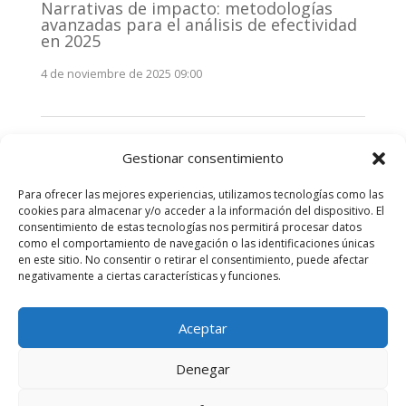
Narrativas de impacto: metodologías
avanzadas para el análisis de efectividad
en 2025
4 de noviembre de 2025 09:00
Monitorización estratégica de
Gestionar consentimiento
stakeholders en 2025: La clave de la
efectividad comunicativa
Para ofrecer las mejores experiencias, utilizamos tecnologías como las
3 de noviembre de 2025 09:00
cookies para almacenar y/o acceder a la información del dispositivo. El
consentimiento de estas tecnologías nos permitirá procesar datos
como el comportamiento de navegación o las identificaciones únicas
Comentarios recientes
en este sitio. No consentir o retirar el consentimiento, puede afectar
negativamente a ciertas características y funciones.
No hay comentarios que mostrar.
Aceptar
Denegar