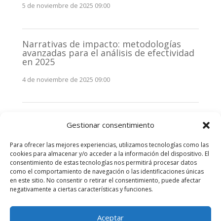
5 de noviembre de 2025 09:00
Narrativas de impacto: metodologías
avanzadas para el análisis de efectividad
en 2025
4 de noviembre de 2025 09:00
Monitorización estratégica de
Gestionar consentimiento
stakeholders en 2025: La clave de la
efectividad comunicativa
Para ofrecer las mejores experiencias, utilizamos tecnologías como las
3 de noviembre de 2025 09:00
cookies para almacenar y/o acceder a la información del dispositivo. El
consentimiento de estas tecnologías nos permitirá procesar datos
como el comportamiento de navegación o las identificaciones únicas
Comentarios recientes
en este sitio. No consentir o retirar el consentimiento, puede afectar
negativamente a ciertas características y funciones.
No hay comentarios que mostrar.
Aceptar