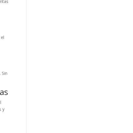
intas
 el
 Sin
ñas
l
s y