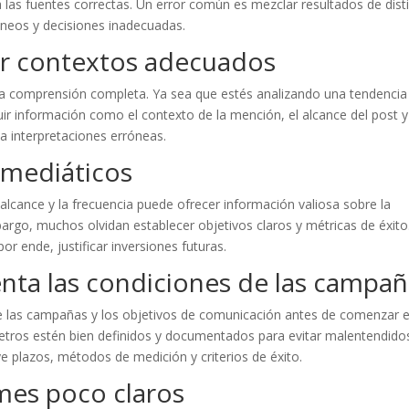
 las fuentes correctas. Un error común es mezclar resultados de dist
óneos y decisiones inadecuadas.
ar contextos adecuados
a comprensión completa. Ya sea que estés analizando una tendencia
cluir información como el contexto de la mención, el alcance del post y
 a interpretaciones erróneas.
s mediáticos
lcance y la frecuencia puede ofrecer información valiosa sobre la
argo, muchos olvidan establecer objetivos claros y métricas de éxito.
por ende, justificar inversiones futuras.
enta las condiciones de las campa
de las campañas y los objetivos de comunicación antes de comenzar e
tros estén bien definidos y documentados para evitar malentendido
ye plazos, métodos de medición y criterios de éxito.
rmes poco claros