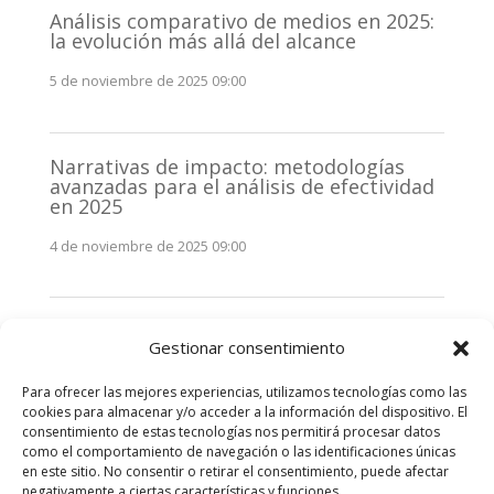
Análisis comparativo de medios en 2025:
la evolución más allá del alcance
5 de noviembre de 2025 09:00
Narrativas de impacto: metodologías
avanzadas para el análisis de efectividad
en 2025
4 de noviembre de 2025 09:00
Monitorización estratégica de
Gestionar consentimiento
stakeholders en 2025: La clave de la
efectividad comunicativa
Para ofrecer las mejores experiencias, utilizamos tecnologías como las
3 de noviembre de 2025 09:00
cookies para almacenar y/o acceder a la información del dispositivo. El
consentimiento de estas tecnologías nos permitirá procesar datos
como el comportamiento de navegación o las identificaciones únicas
Comentarios recientes
en este sitio. No consentir o retirar el consentimiento, puede afectar
negativamente a ciertas características y funciones.