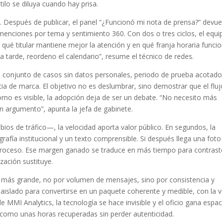
tilo se diluya cuando hay prisa.
 Después de publicar, el panel “¿Funcionó mi nota de prensa?” devue
 menciones por tema y sentimiento 360. Con dos o tres ciclos, el equi
 qué titular mantiene mejor la atención y en qué franja horaria funci
a tarde, reordeno el calendario”, resume el técnico de redes.
n conjunto de casos sin datos personales, periodo de prueba acotado
ia de marca. El objetivo no es deslumbrar, sino demostrar que el fluj
orno es visible, la adopción deja de ser un debate. “No necesito más
n argumento”, apunta la jefa de gabinete.
ios de tráfico—, la velocidad aporta valor público. En segundos, la
rafía institucional y un texto comprensible. Si después llega una foto
l proceso. Ese margen ganado se traduce en más tiempo para contrast
zación sustituye.
 más grande, no por volumen de mensajes, sino por consistencia y
aislado para convertirse en un paquete coherente y medible, con la 
 MMI Analytics, la tecnología se hace invisible y el oficio gana espac
 como unas horas recuperadas sin perder autenticidad.