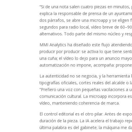
“Si de una nota salen cuatro piezas en minutos,
explica la responsable de prensa de un ayuntam
dos párrafos, se abre una microapp y se eligen 
segundos para radio local, vídeo breve de 60–90
alternativos. Todo parte del mismo núcleo y resp
MMI Analytics ha diseñado este flujo atendiendo 
producir por producir: se activa lo que tiene sen
una cuña; el vídeo lo dejo para un anuncio mayo
automatización no impone, acompaña: propone va
La autenticidad no se negocia, y la herramienta 
tipografías oficiales, cortes reales del alcalde
“Prefiero una voz con pequeñas vacilaciones a u
comunicación cultural. La microapp incorpora esa
vídeo, manteniendo coherencia de marca.
El control editorial es el otro pilar. Antes de exp
duración de la pieza. La IA acelera el trabajo re
última palabra es del gabinete; la máquina me d