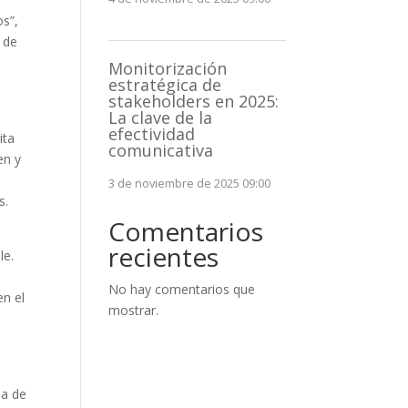
os”,
 de
Monitorización
estratégica de
stakeholders en 2025:
La clave de la
efectividad
ita
comunicativa
en y
3 de noviembre de 2025 09:00
s.
Comentarios
recientes
le.
No hay comentarios que
en el
mostrar.
la de