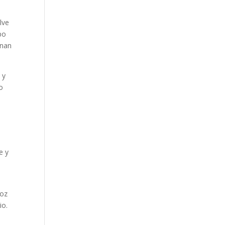
lve
po
onan
 y
o
e y
voz
io.