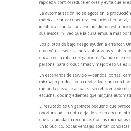
rapidez y control reduce errores y evita que el es
La automatización no se agota en la producción.
métricas claras: cobertura, evolución temporal,
identifica cuándo conviene añadir un testimonio,
sus avisos. “Si veo que la cuña empuja más por l
Los pilotos de bajo riesgo ayudan a arrancar. U
una métrica sencilla: horas ahorradas y coherenc
encaja en la rutina del gabinete. Cuando ese ret
personal para producir más y mejor; eso ya es u
En escenarios de servicio —bandos, cortes, camb
microapp produce una creatividad clara con tipog
mejor, la pieza se actualiza sin rehacer todo e
escucha, dos ingredientes que ninguna automati
El resultado es un gabinete pequeño que parece
oportunidad. La nota deja de ser un documento 
que la ciudadanía reconoce. Con las microapps de
En lo público, pocas ventajas son tan concretas