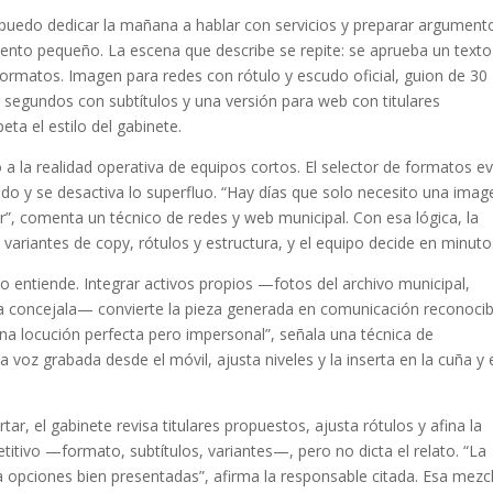
 puedo dedicar la mañana a hablar con servicios y preparar argument
iento pequeño. La escena que describe se repite: se aprueba un texto
formatos. Imagen para redes con rótulo y escudo oficial, guion de 30
 segundos con subtítulos y una versión para web con titulares
eta el estilo del gabinete.
a la realidad operativa de equipos cortos. El selector de formatos ev
tido y se desactiva lo superfluo. “Hay días que solo necesito una imag
r”, comenta un técnico de redes y web municipal. Con esa lógica, la
riantes de copy, rótulos y estructura, y el equipo decide en minuto
lo entiende. Integrar activos propios —fotos del archivo municipal,
 o la concejala— convierte la pieza generada en comunicación reconocib
na locución perfecta pero impersonal”, señala una técnica de
 voz grabada desde el móvil, ajusta niveles y la inserta en la cuña y 
ortar, el gabinete revisa titulares propuestos, ajusta rótulos y afina la
petitivo —formato, subtítulos, variantes—, pero no dicta el relato. “La
a opciones bien presentadas”, afirma la responsable citada. Esa mezc