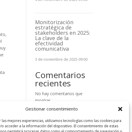
Monitorización
estratégica de
stakeholders en 2025:
xto,
La clave de la
el
efectividad
 muy
comunicativa
ue
3 de noviembre de 2025 09:00
Comentarios
nta
recientes
No hay comentarios que
mostrar.
ego
Gestionar consentimiento
r las mejores experiencias, utilizamos tecnologías como las cookies para
/o acceder a la información del dispositivo. El consentimiento de estas
 nos permitirá procesar datos como el comportamiento de navegación o