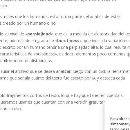
mplo.
simples que los humanos, ésto forma parte del análisis de estas
o fue creado por un humano o no.
e su nivel de «
perplejidad
«, que es la medida de aleatoriedad del te
ente, además de su grado de «
burstiness
«, que indica la variación d
to escrito por un humano tendría una perplejidad alta, lo cual resulta
características de «burstiness», es decir, elementos poco comunes q
 uniformemente distribuidos.
subir el archivo que se desea analizar, luego con un click la herramie
rme que señala cuánto del texto fue escrito por IA y destaca cada
sólo fragmentos cortos de texto, lo que hay que tener en cuenta si
queremos usar es que cuentan con una versión gratuita y limitada, lu
 con su uso.
Para ofrece
almacenar y
tecnologías