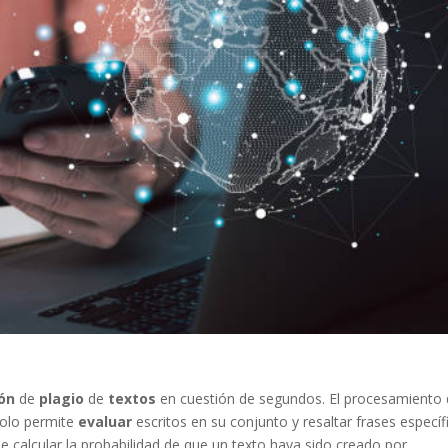
ión
de
plagio
de
textos
en cuestión de segundos.
El procesamiento
solo permite
evaluar
escritos en su conjunto y resaltar frases específ
e calcular la probabilidad de que un texto haya sido creado por