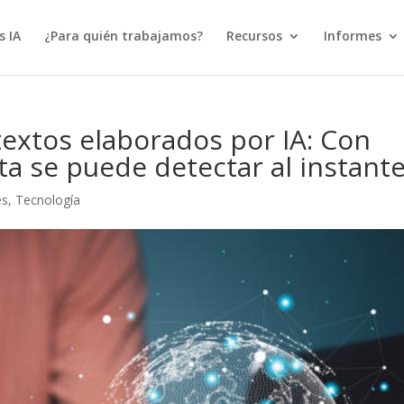
s IA
¿Para quién trabajamos?
Recursos
Informes
textos elaborados por IA: Con
a se puede detectar al instant
es
,
Tecnología