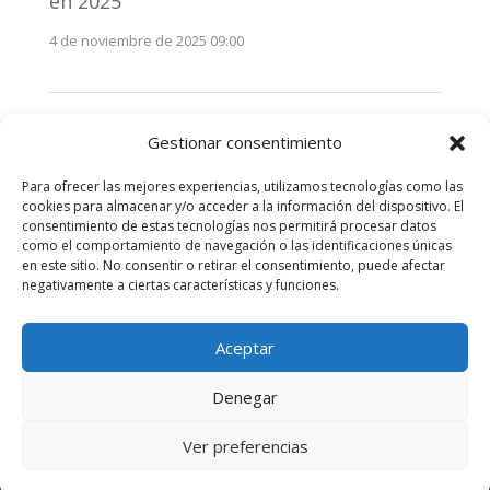
en 2025
4 de noviembre de 2025 09:00
Monitorización estratégica de
Gestionar consentimiento
stakeholders en 2025: La clave de la
efectividad comunicativa
Para ofrecer las mejores experiencias, utilizamos tecnologías como las
3 de noviembre de 2025 09:00
cookies para almacenar y/o acceder a la información del dispositivo. El
consentimiento de estas tecnologías nos permitirá procesar datos
como el comportamiento de navegación o las identificaciones únicas
Comentarios recientes
en este sitio. No consentir o retirar el consentimiento, puede afectar
negativamente a ciertas características y funciones.
No hay comentarios que mostrar.
Aceptar
Denegar
Diseñado por
Elegant Themes
| Desarrollado por
Ver preferencias
WordPress