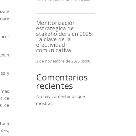
izaje
sobre
Monitorización
estratégica de
stakeholders en 2025:
facer
La clave de la
efectividad
comunicativa
ueden
3 de noviembre de 2025 09:00
nes y
Comentarios
recientes
temas
No hay comentarios que
as de
mostrar.
as de
toría
ntes,