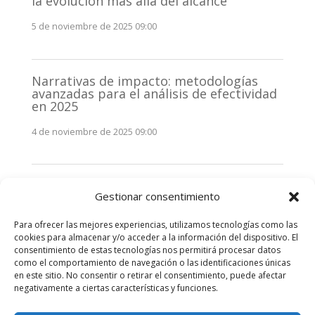
la evolución más allá del alcance
5 de noviembre de 2025 09:00
Narrativas de impacto: metodologías
avanzadas para el análisis de efectividad
en 2025
4 de noviembre de 2025 09:00
Monitorización estratégica de
Gestionar consentimiento
stakeholders en 2025: La clave de la
efectividad comunicativa
Para ofrecer las mejores experiencias, utilizamos tecnologías como las
3 de noviembre de 2025 09:00
cookies para almacenar y/o acceder a la información del dispositivo. El
consentimiento de estas tecnologías nos permitirá procesar datos
como el comportamiento de navegación o las identificaciones únicas
Comentarios recientes
en este sitio. No consentir o retirar el consentimiento, puede afectar
negativamente a ciertas características y funciones.
No hay comentarios que mostrar.