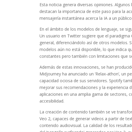
Esta noticia genera diversas opiniones. Alguno
destacan la importancia de este paso para la acce
mensajería instantánea acerca la IA a un público 
En el ámbito de los modelos de lenguaje, se sigue
Un usuario en Twitter sugiere que el paradigma G
general, diferenciándolo así de otros modelos. 
modelos aún no está disponible, lo que indica qu
constantes pero también con limitaciones que s
Además de estas innovaciones, se han producido
Midjourney ha anunciado un ‘Relax-athon’, un p
capacidad ociosa de sus servidores. Spotify ta
mejorar sus recomendaciones y la experiencia d
aplicaciones en una amplia gama de sectores, con
accesibilidad.
La creación de contenido también se ve transfo
Veo 2, capaces de generar videos a partir de t
contenido audiovisual. La calidad de los resul