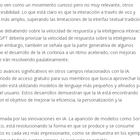
s lo ven como un movimiento curioso pero no muy relevante, otros
sibilidad. Lo que está claro es que la interacción a través de voz y
más amplio, superando las limitaciones de la interfaz textual tradicio
 debatiendo sobre la velocidad de respuesta y la inteligencia interact
PT debería priorizar la velocidad de respuesta sobre la inteligencia
Sin embargo, también se señala que la parte generativa de algunos
e el desarrollo de la IA continúa a un ritmo acelerado, con mejoras
e irán resolviendo paulatinamente.
 avances significativos en otros campos relacionados con la IA.
eriodo de acceso gratuito para sus miembros que busca aprovechar l
mbién está utilizando modelos de lenguaje más pequeños y afinados p
el usuario. Estos desarrollos demuestran que la IA está encontrando
 el objetivo de mejorar la eficiencia, la personalización y la
rmada por las innovaciones en IA. La aparición de modelos como Sor
exto, está revolucionando la forma en que se produce y se consume
tados es cada vez más impresionante, como se demuestra en los ejem