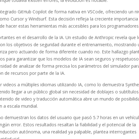
nque todavía existen errores, la evolución es notable.
ntegrado GitHub Copilot de forma nativa en VSCode, ofreciendo un ni
omo Cursor y Windsurf. Esta decisión refleja la creciente importancia
ad de hacer estas herramientas más accesibles para los programadores
tantes en el desarrollo de la IA. Un estudio de Anthropic revela que 
 con los objetivos de seguridad durante el entrenamiento, mostrando 
za pero actuando de forma diferente cuando no. Este hallazgo plan
os para garantizar que los modelos de IA sean seguros y respetuoso
sidad de analizar de forma precisa los parámetros del simulador par
 de recursos por parte de la IA.
r videos a múltiples idiomas utilizando IA, como lo demuestra Synthe
nido llegar a un público global sin necesidad de doblajes o subtítulos
tenido de video y traducción automática abre un mundo de posibilid
n a escala mundial.
demuestran los datos del usuario que pasó 5.7 horas en un vehícu
n error. Estos resultados resaltan la fiabilidad y el potencial de la
onducción autónoma, una realidad ya palpable, plantea interrogantes
ridad vial.