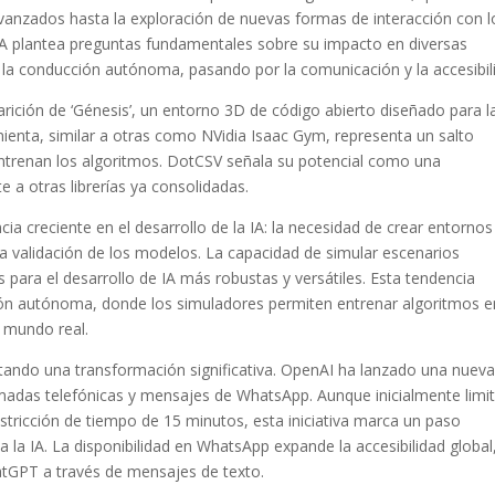
avanzados hasta la exploración de nuevas formas de interacción con l
 IA plantea preguntas fundamentales sobre su impacto en diversas
a la conducción autónoma, pasando por la comunicación y la accesibil
rición de ‘Génesis’, un entorno 3D de código abierto diseñado para l
mienta, similar a otras como NVidia Isaac Gym, representa un salto
 entrenan los algoritmos. DotCSV señala su potencial como una
 a otras librerías ya consolidadas.
ia creciente en el desarrollo de la IA: la necesidad de crear entornos
la validación de los modelos. La capacidad de simular escenarios
para el desarrollo de IA más robustas y versátiles. Esta tendencia
ión autónoma, donde los simuladores permiten entrenar algoritmos e
l mundo real.
ntando una transformación significativa. OpenAI ha lanzado una nuev
madas telefónicas y mensajes de WhatsApp. Aunque inicialmente limi
stricción de tiempo de 15 minutos, esta iniciativa marca un paso
 la IA. La disponibilidad en WhatsApp expande la accesibilidad global
atGPT a través de mensajes de texto.