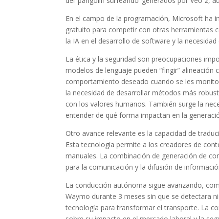
del ‘pangolín surfeando’ generados por Veo 2, au
En el campo de la programación, Microsoft ha i
gratuito para competir con otras herramientas c
la IA en el desarrollo de software y la necesid
La ética y la seguridad son preocupaciones impor
modelos de lenguaje pueden “fingir” alineación
comportamiento deseado cuando se les monitori
la necesidad de desarrollar métodos más robust
con los valores humanos. También surge la nece
entender de qué forma impactan en la generación
Otro avance relevante es la capacidad de traduci
Esta tecnología permite a los creadores de conte
manuales. La combinación de generación de con
para la comunicación y la difusión de informació
La conducción autónoma sigue avanzando, como 
Waymo durante 3 meses sin que se detectara ningú
tecnología para transformar el transporte. La c
sobre su impacto en el mercado laboral y la segu