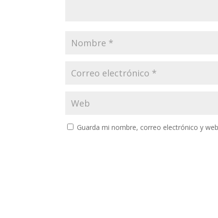
Guarda mi nombre, correo electrónico y web
A
l
t
e