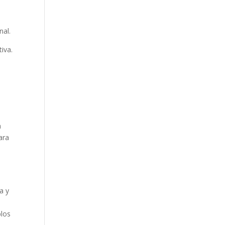
nal.
iva.
a
ara
a y
plos