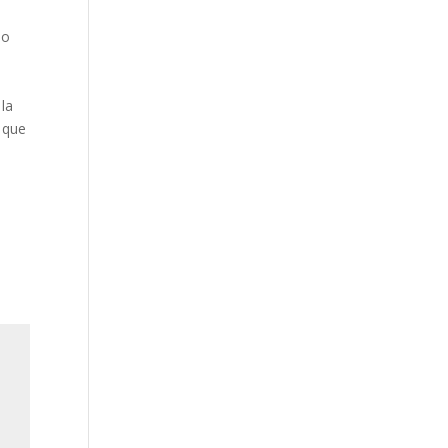
do
 la
r que