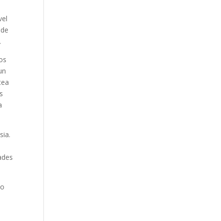
vel
 de
.
los
un
tea
s
a
sia.
ades
lo