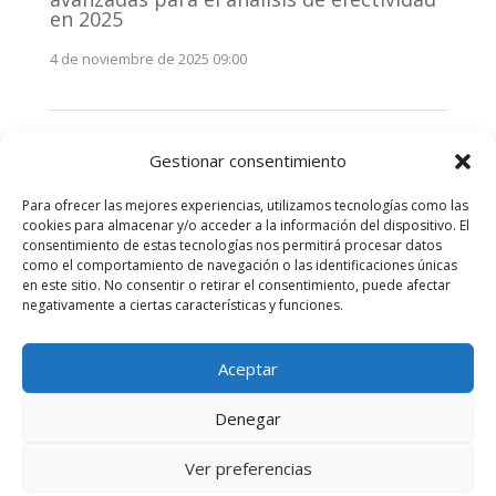
en 2025
4 de noviembre de 2025 09:00
Monitorización estratégica de
Gestionar consentimiento
stakeholders en 2025: La clave de la
efectividad comunicativa
Para ofrecer las mejores experiencias, utilizamos tecnologías como las
3 de noviembre de 2025 09:00
cookies para almacenar y/o acceder a la información del dispositivo. El
consentimiento de estas tecnologías nos permitirá procesar datos
como el comportamiento de navegación o las identificaciones únicas
Comentarios recientes
en este sitio. No consentir o retirar el consentimiento, puede afectar
negativamente a ciertas características y funciones.
No hay comentarios que mostrar.
Aceptar
Denegar
Diseñado por
Elegant Themes
| Desarrollado por
Ver preferencias
WordPress