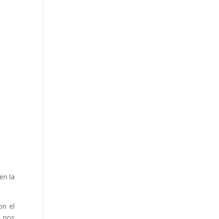
en la
on el
s nos