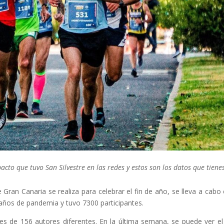
acto que tuvo San Silvestre en las redes y estos son los datos que tiene
ran Canaria se realiza para celebrar el fin de año, se lleva a cabo 
 años de pandemia y tuvo 7300 participantes.
 de 156 autores diferentes. En la última semana, se puede ver el