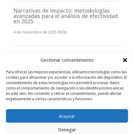
Narrativas de impacto: metodologías
avanzadas para el análisis de efectividad
en 2025
4 de noviembre de 2025 09:00
Monitorización estratégica de
Gestionar consentimiento
stakeholders en 2025: La clave de la
efectividad comunicativa
Para ofrecer las mejores experiencias, utilizamos tecnologías como las
3 de noviembre de 2025 09:00
cookies para almacenar y/o acceder a la información del dispositivo. El
consentimiento de estas tecnologías nos permitirá procesar datos
como el comportamiento de navegación o las identificaciones únicas
Comentarios recientes
en este sitio. No consentir o retirar el consentimiento, puede afectar
negativamente a ciertas características y funciones.
No hay comentarios que mostrar.
Aceptar
Denegar