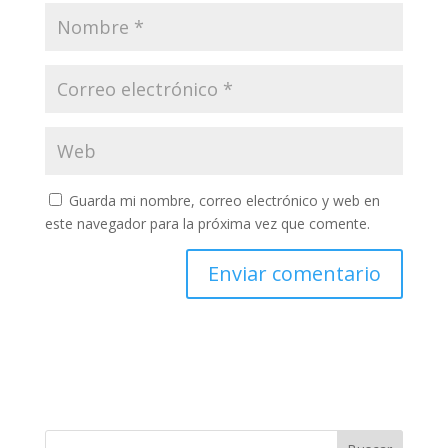
Guarda mi nombre, correo electrónico y web en
este navegador para la próxima vez que comente.
A
l
t
e
r
n