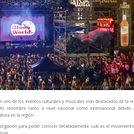
 medios para ver el movimiento que ha generado el festival a pocos me
n uno de los eventos culturales y musicales más destacados de la re
do renombre tanto a nivel nacional como internacional debido
ltura en la región.
stigación para poder conocer detalladamente cuál es el movimient
ival.