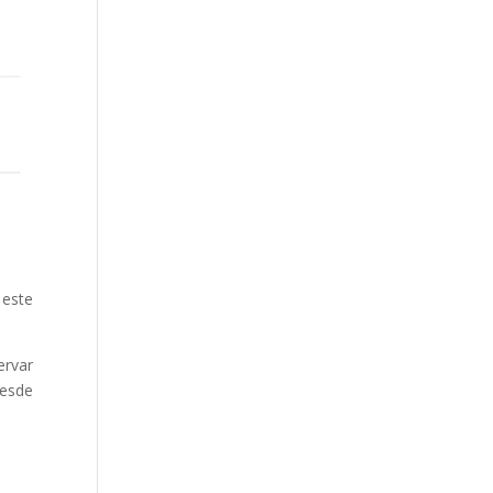
 este
ervar
desde