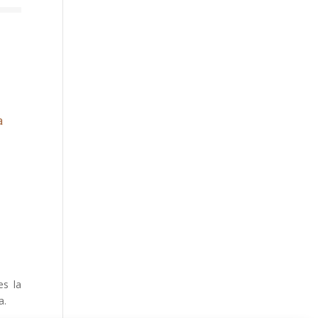
es la
a.