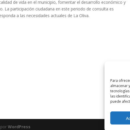
calidad de vida en el municipio, fomentar el desarrollo económico y
co. La participación ciudadana en este periodo de consulta es
esponda a las necesidades actuales de La Oliva.
Para ofrece
almacenar y
tecnologías
las identifi
puede afecta
A
 por
WordPress