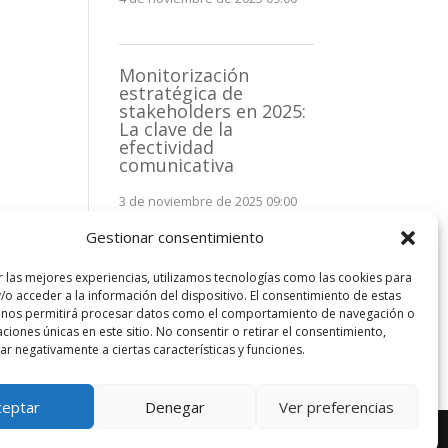
Monitorización
estratégica de
stakeholders en 2025:
La clave de la
efectividad
comunicativa
3 de noviembre de 2025 09:00
Gestionar consentimiento
Comentarios
recientes
r las mejores experiencias, utilizamos tecnologías como las cookies para
/o acceder a la información del dispositivo. El consentimiento de estas
 nos permitirá procesar datos como el comportamiento de navegación o
No hay comentarios que
caciones únicas en este sitio. No consentir o retirar el consentimiento,
mostrar.
r negativamente a ciertas características y funciones.
ceptar
Denegar
Ver preferencias