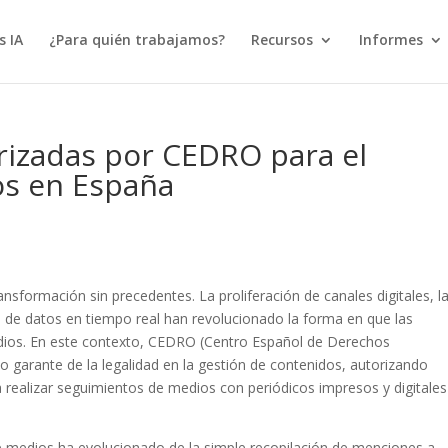
s IA
¿Para quién trabajamos?
Recursos
Informes
rizadas por CEDRO para el
os en España
sformación sin precedentes. La proliferación de canales digitales, l
is de datos en tiempo real han revolucionado la forma en que las
dios. En este contexto, CEDRO (Centro Español de Derechos
 garante de la legalidad en la gestión de contenidos, autorizando
 realizar seguimientos de medios con periódicos impresos y digitales
de medios ha evolucionado de la simple recopilación de menciones a