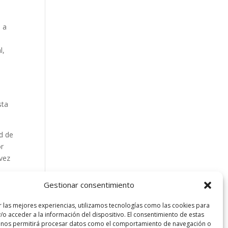
o a
l,
s
sta
ad de
or
 vez
Gestionar consentimiento
isis
r las mejores experiencias, utilizamos tecnologías como las cookies para
/o acceder a la información del dispositivo. El consentimiento de estas
 nos permitirá procesar datos como el comportamiento de navegación o