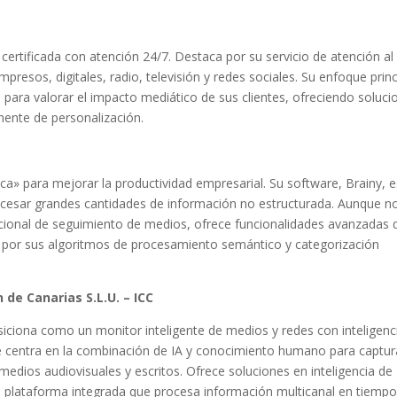
certificada con atención 24/7. Destaca por su servicio de atención al
presos, digitales, radio, televisión y redes sociales. Su enfoque princ
s para valorar el impacto mediático de sus clientes, ofreciendo soluci
nente de personalización.
ca» para mejorar la productividad empresarial. Su software, Brainy, e
rocesar grandes cantidades de información no estructurada. Aunque n
ional de seguimiento de medios, ofrece funcionalidades avanzadas 
o por sus algoritmos de procesamiento semántico y categorización
 de Canarias S.L.U. – ICC
siciona como un monitor inteligente de medios y redes con inteligenc
 se centra en la combinación de IA y conocimiento humano para captur
edios audiovisuales y escritos. Ofrece soluciones en inteligencia de
u plataforma integrada que procesa información multicanal en tiemp