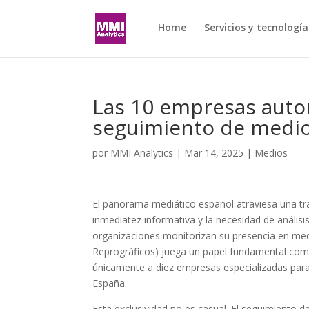
Home
Servicios y tecnología
Las 10 empresas auto
seguimiento de medi
por
MMI Analytics
|
Mar 14, 2025
|
Medios
El panorama mediático español atraviesa una tran
inmediatez informativa y la necesidad de anális
organizaciones monitorizan su presencia en me
Reprográficos) juega un papel fundamental como
únicamente a diez empresas especializadas para
España.
Esta exclusividad no es casual. El seguimiento 