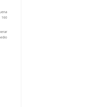
uena
n 160
nerar
medio