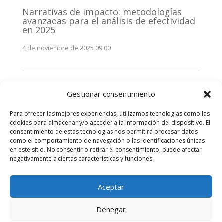
Narrativas de impacto: metodologías
avanzadas para el análisis de efectividad
en 2025
4 de noviembre de 2025 09:00
Monitorización estratégica de
Gestionar consentimiento
stakeholders en 2025: La clave de la
efectividad comunicativa
Para ofrecer las mejores experiencias, utilizamos tecnologías como las
3 de noviembre de 2025 09:00
cookies para almacenar y/o acceder a la información del dispositivo. El
consentimiento de estas tecnologías nos permitirá procesar datos
como el comportamiento de navegación o las identificaciones únicas
Comentarios recientes
en este sitio. No consentir o retirar el consentimiento, puede afectar
negativamente a ciertas características y funciones.
No hay comentarios que mostrar.
Aceptar
Denegar