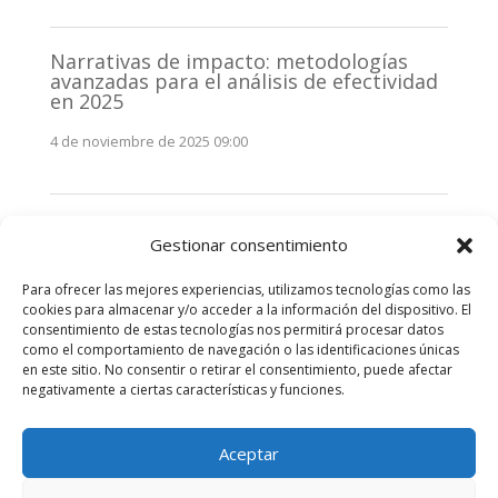
Narrativas de impacto: metodologías
avanzadas para el análisis de efectividad
en 2025
4 de noviembre de 2025 09:00
Monitorización estratégica de
Gestionar consentimiento
stakeholders en 2025: La clave de la
efectividad comunicativa
Para ofrecer las mejores experiencias, utilizamos tecnologías como las
3 de noviembre de 2025 09:00
cookies para almacenar y/o acceder a la información del dispositivo. El
consentimiento de estas tecnologías nos permitirá procesar datos
como el comportamiento de navegación o las identificaciones únicas
Comentarios recientes
en este sitio. No consentir o retirar el consentimiento, puede afectar
negativamente a ciertas características y funciones.
No hay comentarios que mostrar.
Aceptar