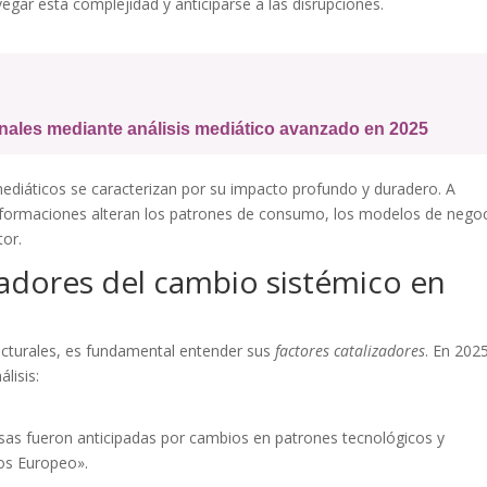
ar esta complejidad y anticiparse a las disrupciones.
onales mediante análisis mediático avanzado en 2025
ediáticos se caracterizan por su impacto profundo y duradero. A
sformaciones alteran los patrones de consumo, los modelos de negoc
tor.
izadores del cambio sistémico en
ucturales, es fundamental entender sus
factores catalizadores
. En 202
lisis:
osas fueron anticipadas por cambios en patrones tecnológicos y
ios Europeo».