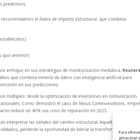
 predictivos.
io, recomendamos el
Índice de Impacto Estructural
, que combina:
establecidos)
tu quo anterior)
ste enfoque en sus estrategias de monitorización mediática.
Reuter
isis que combina minería de datos con inteligencia artificial para
recisión en sus predicciones.
 son múltiples: desde la optimización de inversiones en comunicación
putacionales. Como demostró el caso de
Nexus Communications
, empr
ron reducir un 40% sus crisis de reputación en 2025.
an interpretar las señales del cambio estructural. Aquellas que se lim
olidados, perderán la oportunidad de liderar la transformación de su
Para ofrece
almacenar y