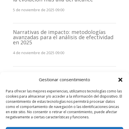
5 de noviembre de 2025 09:00
Narrativas de impacto: metodologías
avanzadas para el análisis de efectividad
en 2025
4 de noviembre de 2025 09:00
Monitorización estratégica de
Gestionar consentimiento
stakeholders en 2025: La clave de la
efectividad comunicativa
Para ofrecer las mejores experiencias, utilizamos tecnologías como las
3 de noviembre de 2025 09:00
cookies para almacenar y/o acceder a la información del dispositivo. El
consentimiento de estas tecnologías nos permitirá procesar datos
como el comportamiento de navegación o las identificaciones únicas
Comentarios recientes
en este sitio. No consentir o retirar el consentimiento, puede afectar
negativamente a ciertas características y funciones.
No hay comentarios que mostrar.