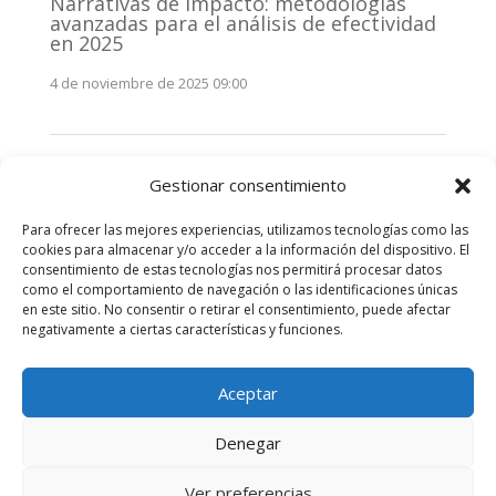
Narrativas de impacto: metodologías
avanzadas para el análisis de efectividad
en 2025
4 de noviembre de 2025 09:00
Monitorización estratégica de
Gestionar consentimiento
stakeholders en 2025: La clave de la
efectividad comunicativa
Para ofrecer las mejores experiencias, utilizamos tecnologías como las
3 de noviembre de 2025 09:00
cookies para almacenar y/o acceder a la información del dispositivo. El
consentimiento de estas tecnologías nos permitirá procesar datos
como el comportamiento de navegación o las identificaciones únicas
Comentarios recientes
en este sitio. No consentir o retirar el consentimiento, puede afectar
negativamente a ciertas características y funciones.
No hay comentarios que mostrar.
Aceptar
Denegar
Diseñado por
Elegant Themes
| Desarrollado por
Ver preferencias