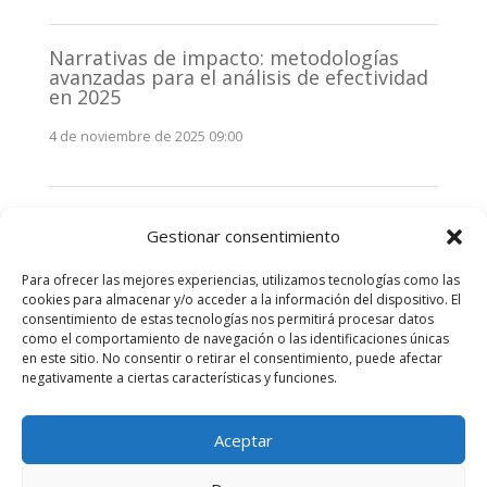
Narrativas de impacto: metodologías
avanzadas para el análisis de efectividad
en 2025
4 de noviembre de 2025 09:00
Monitorización estratégica de
Gestionar consentimiento
stakeholders en 2025: La clave de la
efectividad comunicativa
Para ofrecer las mejores experiencias, utilizamos tecnologías como las
3 de noviembre de 2025 09:00
cookies para almacenar y/o acceder a la información del dispositivo. El
consentimiento de estas tecnologías nos permitirá procesar datos
como el comportamiento de navegación o las identificaciones únicas
Comentarios recientes
en este sitio. No consentir o retirar el consentimiento, puede afectar
negativamente a ciertas características y funciones.
No hay comentarios que mostrar.
Aceptar